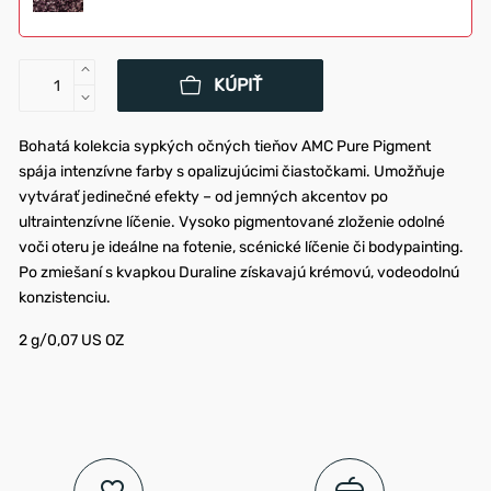
KÚPIŤ
Bohatá kolekcia sypkých očných tieňov AMC Pure Pigment
spája intenzívne farby s opalizujúcimi čiastočkami. Umožňuje
vytvárať jedinečné efekty – od jemných akcentov po
ultraintenzívne líčenie. Vysoko pigmentované zloženie odolné
voči oteru je ideálne na fotenie, scénické líčenie či bodypainting.
Po zmiešaní s kvapkou Duraline získavajú krémovú, vodeodolnú
konzistenciu.
2 g/0,07 US OZ