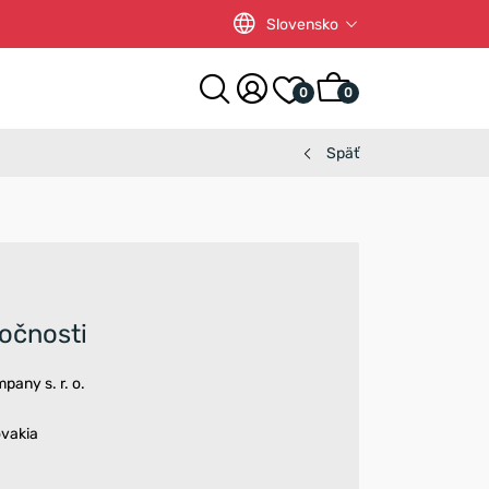
Slovensko
0
0
Späť
ločnosti
any s. r. o.
ovakia