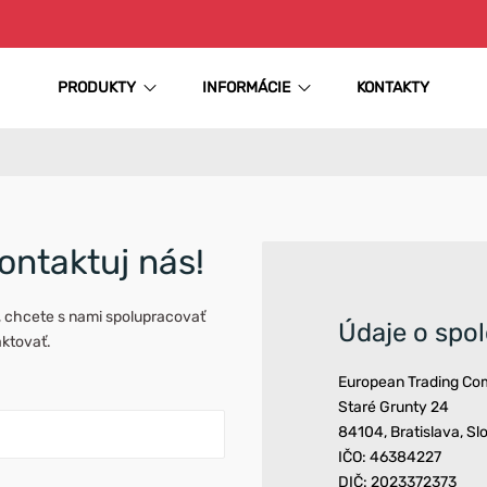
PRODUKTY
INFORMÁCIE
KONTAKTY
ontaktuj nás!
, chcete s nami spolupracovať
Údaje o spo
aktovať.
European Trading Comp
Staré Grunty 24
84104, Bratislava, Sl
IČO: 46384227
DIČ: 2023372373