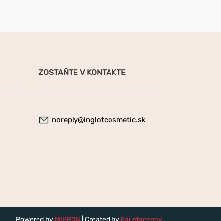
ZOSTAŇTE V KONTAKTE
noreply@inglotcosmetic.sk
Powered by
MIBRON
| Created by
Faustagency