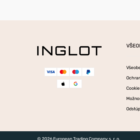
VŠEO
Všeob
Ochra
Cookie
Možnos
Odstúp
© 2026 European Trading Company s. r. o.