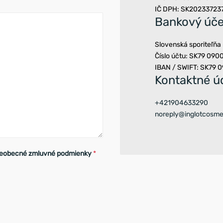
IČ DPH: SK20233723
Bankový úče
Slovenská sporiteľňa
Číslo účtu: SK79 09
IBAN / SWIFT: SK79
Kontaktné ú
+421904633290
noreply@inglotcosme
eobecné zmluvné podmienky
*