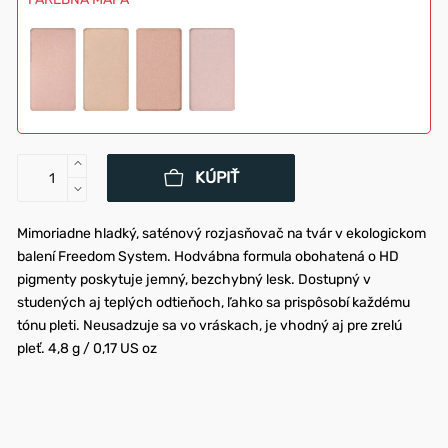
KÚPIŤ
Mimoriadne hladký, saténový rozjasňovač na tvár v ekologickom
balení Freedom System. Hodvábna formula obohatená o HD
pigmenty poskytuje jemný, bezchybný lesk. Dostupný v
studených aj teplých odtieňoch, ľahko sa prispôsobí každému
tónu pleti. Neusadzuje sa vo vráskach, je vhodný aj pre zrelú
pleť. 4,8 g / 0,17 US oz