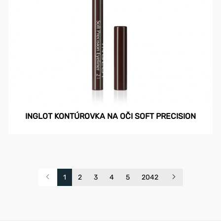
INGLOT KONTÚROVKA NA OČI SOFT PRECISION
1
2
3
4
5
2042