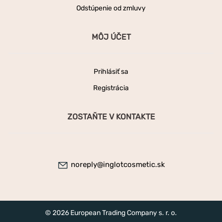
Odstúpenie od zmluvy
MÔJ ÚČET
Prihlásiť sa
Registrácia
ZOSTAŇTE V KONTAKTE
noreply@inglotcosmetic.sk
© 2026 European Trading Company s. r. o.